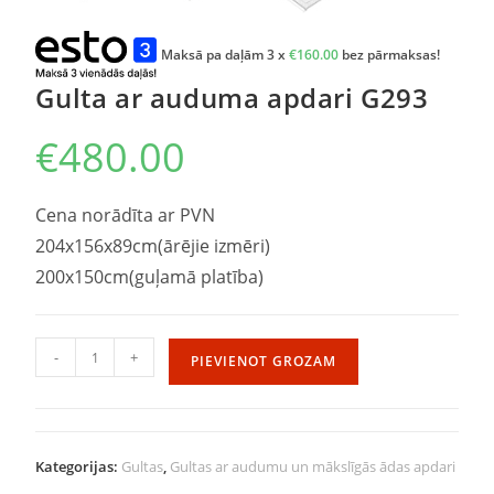
Maksā pa daļām 3 x
€
160.00
bez pārmaksas!
Gulta ar auduma apdari G293
€
480.00
Cena norādīta ar PVN
204x156x89cm(ārējie izmēri)
200x150cm(guļamā platība)
-
+
PIEVIENOT GROZAM
Kategorijas:
Gultas
,
Gultas ar audumu un mākslīgās ādas apdari