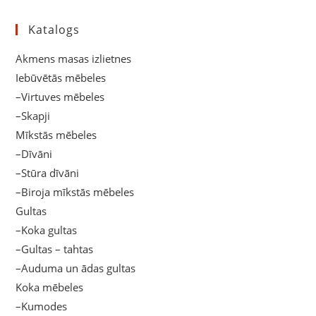
Katalogs
Akmens masas izlietnes
Iebūvētās mēbeles
–Virtuves mēbeles
–Skapji
Mīkstās mēbeles
–Dīvāni
–Stūra dīvāni
–Biroja mīkstās mēbeles
Gultas
–Koka gultas
–Gultas – tahtas
–Auduma un ādas gultas
Koka mēbeles
–Kumodes