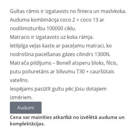
Gultas rāmis ir izgatavots no finiera un masīvkoka.
Auduma kombinācija coco 2 + coco 13 ar
nodilimizturību 100000 ciklu.
Matracis ir izgatavots uz koka rāmja.
Ietilpīga veļas kaste ar paceļamu matraci, ko
nodrošina pacelšanas gāzes cilindrs 1300N.
Matrača pildījums – Bonell atsperu bloks, filcis,
putu poliuretāns ar blīvumu T30 + cauršūtais
vatelīns.
Iespējams pasūtīt gultu pēc Jūsu dotajiem
izmēriem.
Audumi
Cena var mainīties atkarībā no izvēlētā auduma un
komplektācijas.