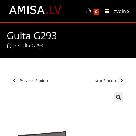
Izvēlne
0
Gulta G293
>
Gulta G293
Previous Product
Next Product