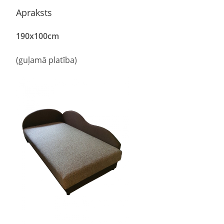
Apraksts
190
x
100
cm
(guļamā platība)