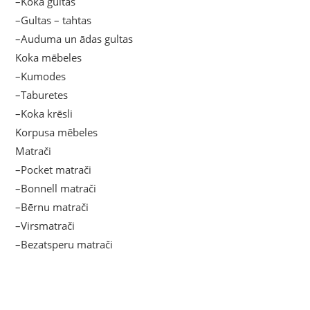
–Koka gultas
–Gultas – tahtas
–Auduma un ādas gultas
Koka mēbeles
–Kumodes
–Taburetes
–Koka krēsli
Korpusa mēbeles
Matrači
–Pocket matrači
–Bonnell matrači
–Bērnu matrači
–Virsmatrači
–Bezatsperu matrači