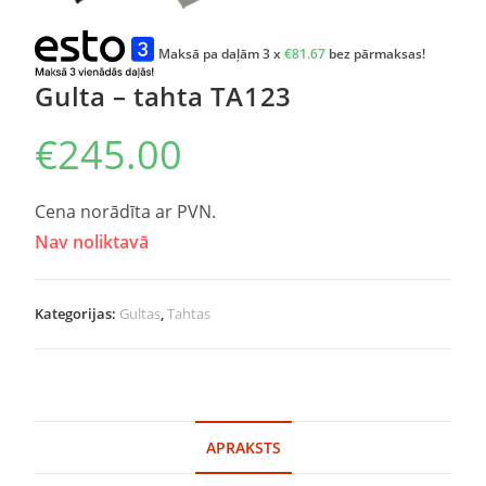
Maksā pa daļām 3 x
€
81.67
bez pārmaksas!
Gulta – tahta TA123
€
245.00
Cena norādīta ar PVN.
Nav noliktavā
Kategorijas:
Gultas
,
Tahtas
APRAKSTS