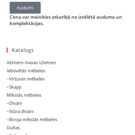
Audumi
Cena var mainīties atkarībā no izvēlētā auduma un
komplektācijas.
Katalogs
Akmens masas izlietnes
Iebūvētās mēbeles
–Virtuves mēbeles
–Skapji
Mīkstās mēbeles
–Dīvāni
–Stūra dīvāni
–Biroja mīkstās mēbeles
Gultas