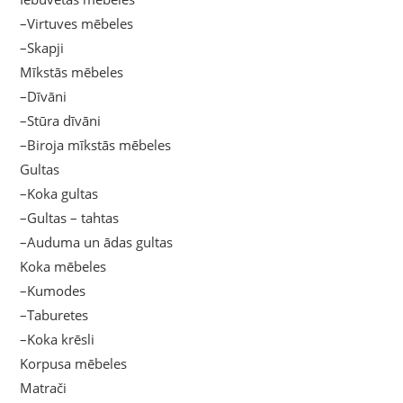
–Virtuves mēbeles
–Skapji
Mīkstās mēbeles
–Dīvāni
–Stūra dīvāni
–Biroja mīkstās mēbeles
Gultas
–Koka gultas
–Gultas – tahtas
–Auduma un ādas gultas
Koka mēbeles
–Kumodes
–Taburetes
–Koka krēsli
Korpusa mēbeles
Matrači