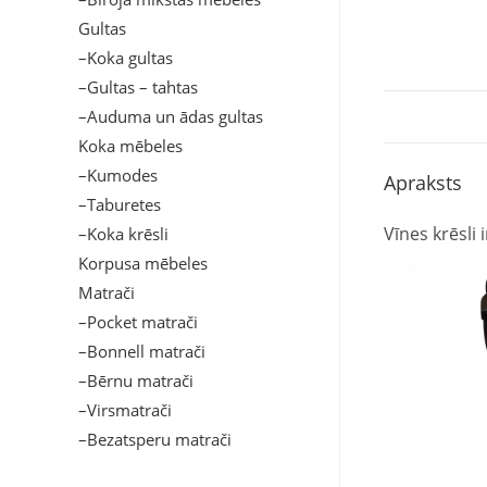
Gultas
–Koka gultas
–Gultas – tahtas
–Auduma un ādas gultas
Koka mēbeles
–Kumodes
Apraksts
–Taburetes
Vīnes krēsli 
–Koka krēsli
Korpusa mēbeles
Matrači
–Pocket matrači
–Bonnell matrači
–Bērnu matrači
–Virsmatrači
–Bezatsperu matrači