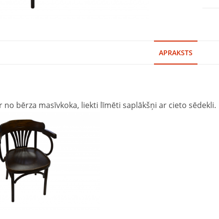
APRAKSTS
ir no bērza masīvkoka, liekti līmēti saplākšņi ar cieto sēdekli.