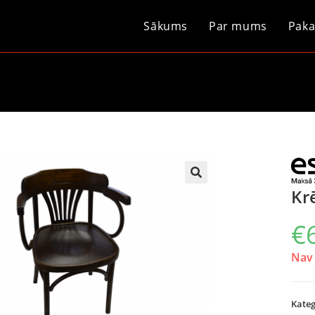
Sākums
Par mums
Paka
Kr
€
Nav 
Kateg