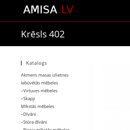
Krēsls 402
Katalogs
Akmens masas izlietnes
Iebūvētās mēbeles
–Virtuves mēbeles
–Skapji
Mīkstās mēbeles
–Dīvāni
–Stūra dīvāni
–Biroja mīkstās mēbeles