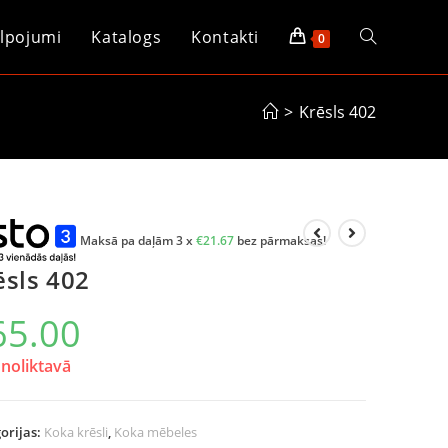
lpojumi
Katalogs
Kontakti
0
>
Krēsls 402
Maksā pa daļām 3 x
€
21.67
bez pārmaksas!
ēsls 402
65.00
noliktavā
orijas:
Koka krēsli
,
Koka mēbeles