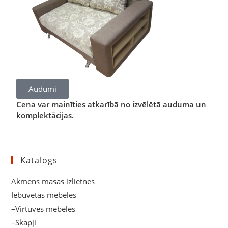
Audumi
Cena var mainīties atkarībā no izvēlētā auduma un
komplektācijas.
Katalogs
Akmens masas izlietnes
Iebūvētās mēbeles
–Virtuves mēbeles
–Skapji