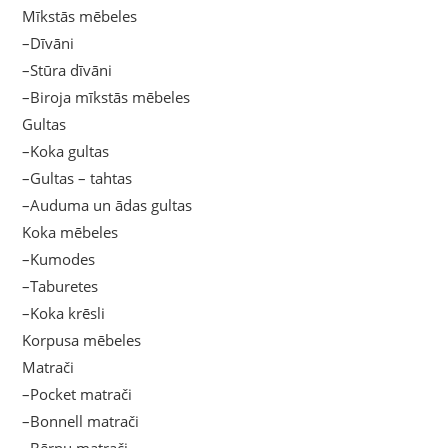
Mīkstās mēbeles
–Dīvāni
–Stūra dīvāni
–Biroja mīkstās mēbeles
Gultas
–Koka gultas
–Gultas – tahtas
–Auduma un ādas gultas
Koka mēbeles
–Kumodes
–Taburetes
–Koka krēsli
Korpusa mēbeles
Matrači
–Pocket matrači
–Bonnell matrači
–Bērnu matrači