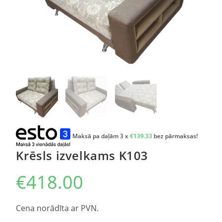
Maksā pa daļām 3 x
€
139.33
bez pārmaksas!
Krēsls izvelkams K103
€
418.00
Cena norādīta ar PVN.