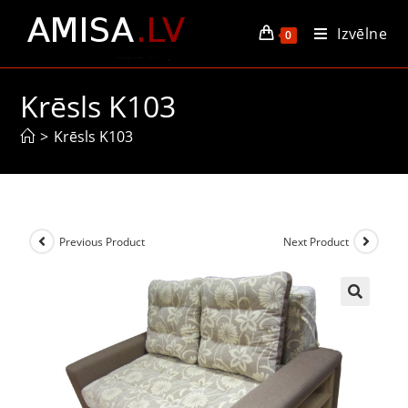
Izvēlne
0
Krēsls K103
>
Krēsls K103
Previous Product
Next Product