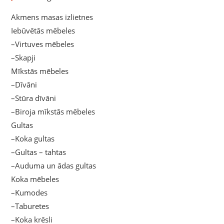
Akmens masas izlietnes
Iebūvētās mēbeles
–Virtuves mēbeles
–Skapji
Mīkstās mēbeles
–Dīvāni
–Stūra dīvāni
–Biroja mīkstās mēbeles
Gultas
–Koka gultas
–Gultas – tahtas
–Auduma un ādas gultas
Koka mēbeles
–Kumodes
–Taburetes
–Koka krēsli