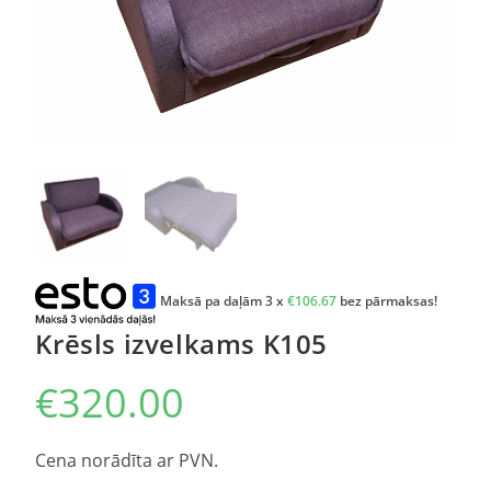
Maksā pa daļām 3 x
€
106.67
bez pārmaksas!
Krēsls izvelkams K105
€
320.00
Cena norādīta ar PVN.