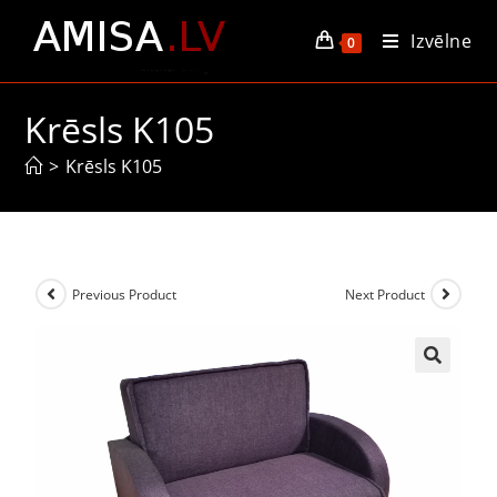
Izvēlne
0
Krēsls K105
>
Krēsls K105
Previous Product
Next Product