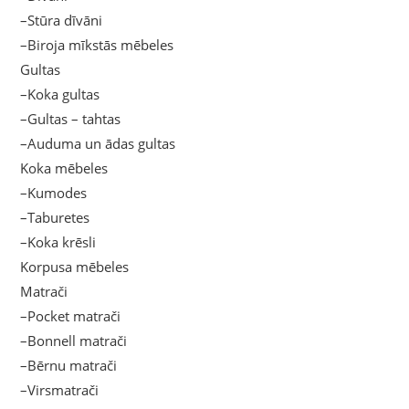
–Stūra dīvāni
–Biroja mīkstās mēbeles
Gultas
–Koka gultas
–Gultas – tahtas
–Auduma un ādas gultas
Koka mēbeles
–Kumodes
–Taburetes
–Koka krēsli
Korpusa mēbeles
Matrači
–Pocket matrači
–Bonnell matrači
–Bērnu matrači
–Virsmatrači