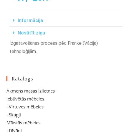
Informācija
Nosūtīt ziņu
Izgatavošanas process pēc Franke (Vācija)
tehnoloģijām.
Katalogs
Akmens masas izlietnes
Iebūvētās mēbeles
–Virtuves mēbeles
–Skapji
Mīkstās mēbeles
–Dīvāni