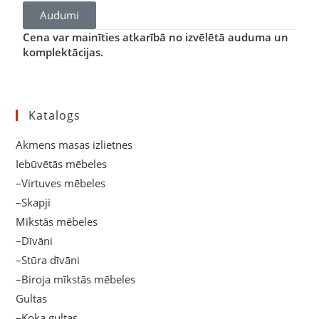
Audumi
Cena var mainīties atkarībā no izvēlētā auduma un
komplektācijas.
Katalogs
Akmens masas izlietnes
Iebūvētās mēbeles
–Virtuves mēbeles
–Skapji
Mīkstās mēbeles
–Dīvāni
–Stūra dīvāni
–Biroja mīkstās mēbeles
Gultas
–Koka gultas