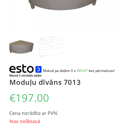
Maksā pa daļām 3 x
€
65.67
bez pārmaksas!
Moduļu dīvāns 7013
€
197.00
Cena norādīta ar PVN.
Nav noliktavā