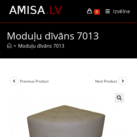
Izvēlne
0
Moduļu dīvāns 7013
>
Moduļu dīvāns 7013
Previous Product
Next Product