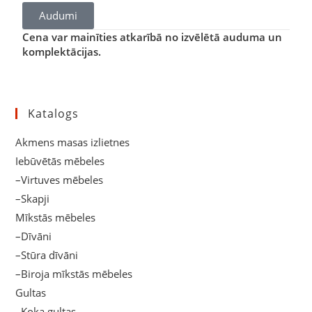
Audumi
Cena var mainīties atkarībā no izvēlētā auduma un
komplektācijas.
Katalogs
Akmens masas izlietnes
Iebūvētās mēbeles
–Virtuves mēbeles
–Skapji
Mīkstās mēbeles
–Dīvāni
–Stūra dīvāni
–Biroja mīkstās mēbeles
Gultas
–Koka gultas