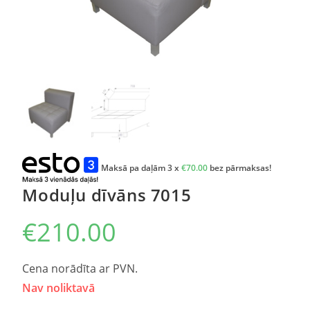
Maksā pa daļām 3 x
€
70.00
bez pārmaksas!
Moduļu dīvāns 7015
€
210.00
Cena norādīta ar PVN.
Nav noliktavā