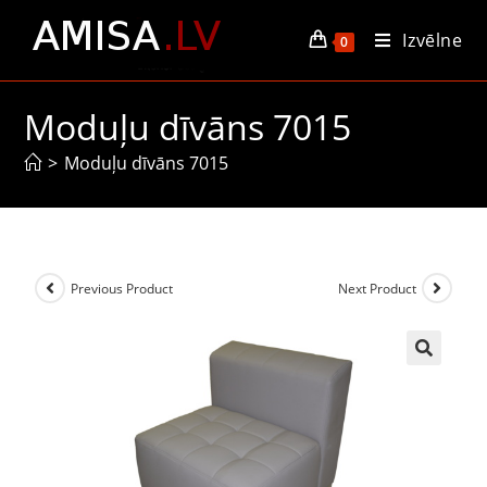
Izvēlne
0
Moduļu dīvāns 7015
>
Moduļu dīvāns 7015
Previous Product
Next Product