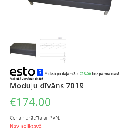
Maksā pa daļām 3 x
€
58.00
bez pārmaksas!
Moduļu dīvāns 7019
€
174.00
Cena norādīta ar PVN.
Nav noliktavā