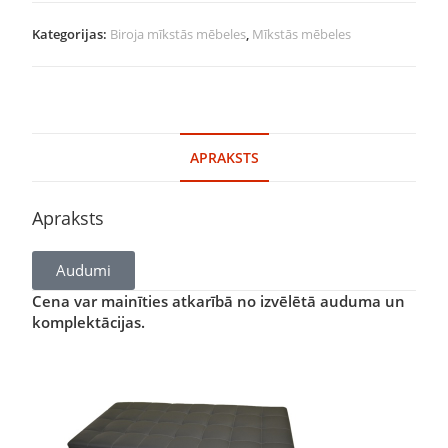
Kategorijas:
Biroja mīkstās mēbeles
,
Mīkstās mēbeles
APRAKSTS
Apraksts
Audumi
Cena var mainīties atkarībā no izvēlētā auduma un
komplektācijas.