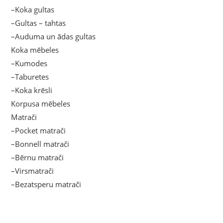
–Koka gultas
–Gultas – tahtas
–Auduma un ādas gultas
Koka mēbeles
–Kumodes
–Taburetes
–Koka krēsli
Korpusa mēbeles
Matrači
–Pocket matrači
–Bonnell matrači
–Bērnu matrači
–Virsmatrači
–Bezatsperu matrači