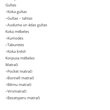
Gultas
–Koka gultas
–Gultas – tahtas
–Auduma un ādas gultas
Koka mēbeles
–Kumodes
–Taburetes
–Koka krēsli
Korpusa mēbeles
Matrači
–Pocket matrači
–Bonnell matrači
–Bērnu matrači
–Virsmatrači
–Bezatsperu matrači