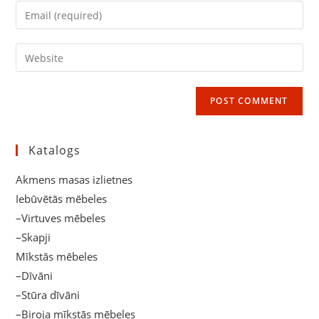
name
Enter
or
your
username
email
Enter
to
address
your
comment
to
website
comment
URL
(optional)
Katalogs
Akmens masas izlietnes
Iebūvētās mēbeles
–Virtuves mēbeles
–Skapji
Mīkstās mēbeles
–Dīvāni
–Stūra dīvāni
–Biroja mīkstās mēbeles