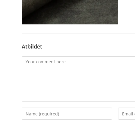
Atbildēt
Comment
Enter
Enter
your
your
name
email
or
address