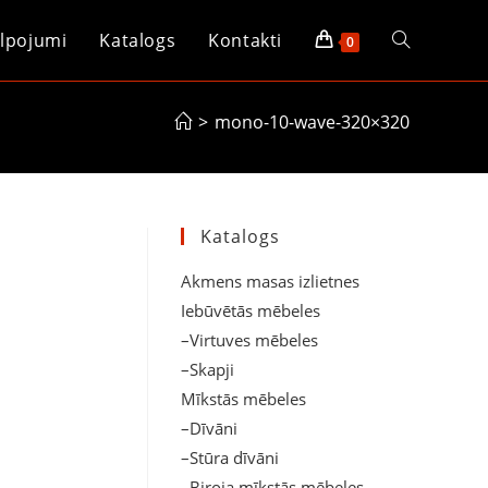
lpojumi
Katalogs
Kontakti
Toggle
0
website
>
mono-10-wave-320×320
search
Katalogs
Akmens masas izlietnes
Iebūvētās mēbeles
–Virtuves mēbeles
–Skapji
Mīkstās mēbeles
–Dīvāni
–Stūra dīvāni
–Biroja mīkstās mēbeles