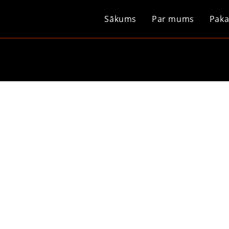
Sākums
Par mums
Paka