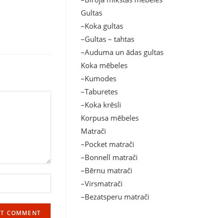
Gultas
–Koka gultas
–Gultas – tahtas
–Auduma un ādas gultas
Koka mēbeles
–Kumodes
–Taburetes
–Koka krēsli
Korpusa mēbeles
Matrači
–Pocket matrači
–Bonnell matrači
–Bērnu matrači
–Virsmatrači
–Bezatsperu matrači