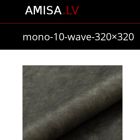
Skip
to
content
mono-10-wave-320×320