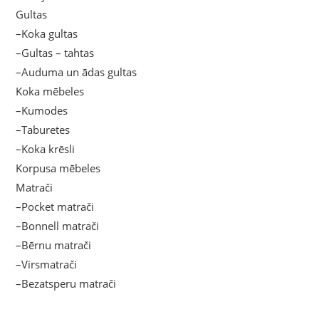
Gultas
–Koka gultas
–Gultas – tahtas
–Auduma un ādas gultas
Koka mēbeles
–Kumodes
–Taburetes
–Koka krēsli
Korpusa mēbeles
Matrači
–Pocket matrači
–Bonnell matrači
–Bērnu matrači
–Virsmatrači
–Bezatsperu matrači