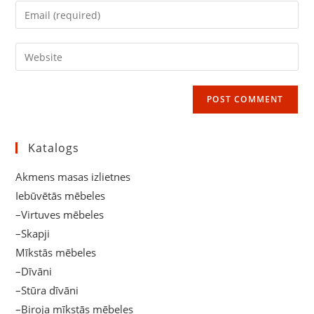
name
Enter
or
your
username
email
Enter
to
address
your
comment
to
website
comment
URL
(optional)
Katalogs
Akmens masas izlietnes
Iebūvētās mēbeles
–Virtuves mēbeles
–Skapji
Mīkstās mēbeles
–Dīvāni
–Stūra dīvāni
–Biroja mīkstās mēbeles