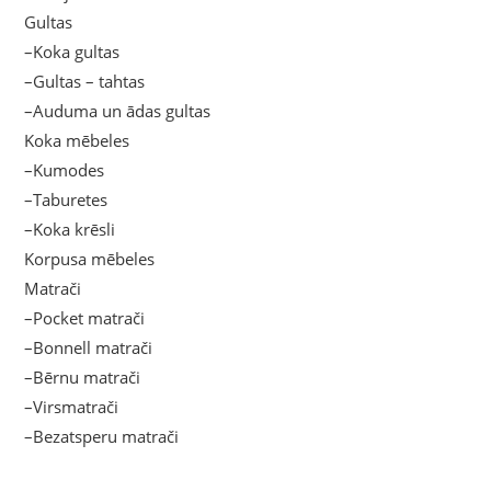
Gultas
–Koka gultas
–Gultas – tahtas
–Auduma un ādas gultas
Koka mēbeles
–Kumodes
–Taburetes
–Koka krēsli
Korpusa mēbeles
Matrači
–Pocket matrači
–Bonnell matrači
–Bērnu matrači
–Virsmatrači
–Bezatsperu matrači