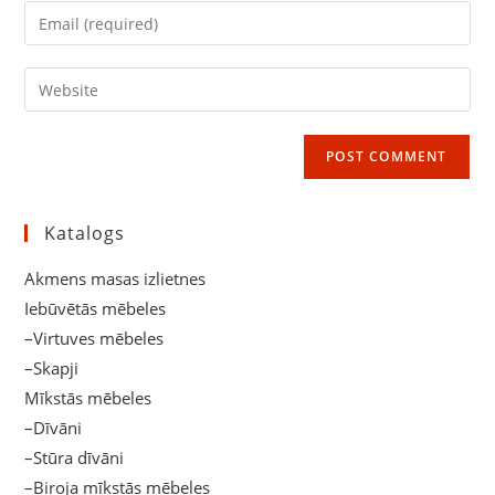
name
Enter
or
your
username
email
Enter
to
address
your
comment
to
website
comment
URL
(optional)
Katalogs
Akmens masas izlietnes
Iebūvētās mēbeles
–Virtuves mēbeles
–Skapji
Mīkstās mēbeles
–Dīvāni
–Stūra dīvāni
–Biroja mīkstās mēbeles