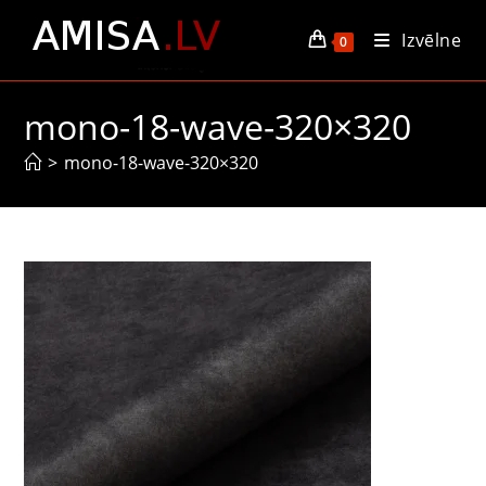
Skip
Izvēlne
to
0
content
mono-18-wave-320×320
>
mono-18-wave-320×320