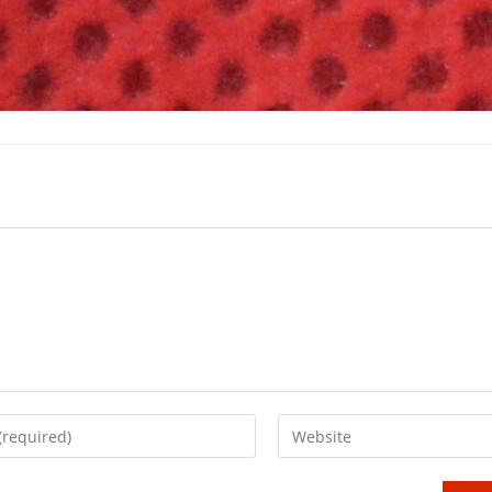
Enter
your
website