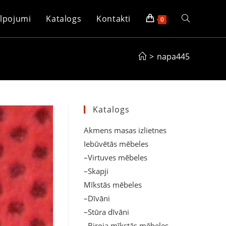
lpojumi
Katalogs
Kontakti
Toggle
0
website
>
napa445
search
Katalogs
Akmens masas izlietnes
Iebūvētās mēbeles
–Virtuves mēbeles
–Skapji
Mīkstās mēbeles
–Dīvāni
–Stūra dīvāni
–Biroja mīkstās mēbeles