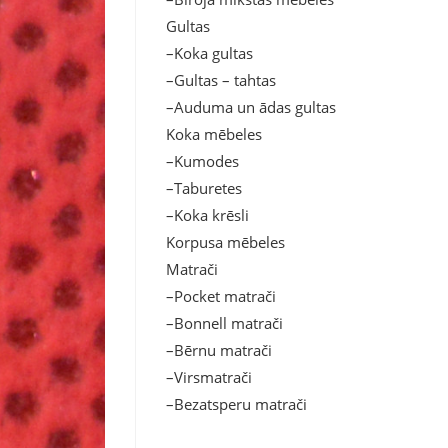
Gultas
–Koka gultas
–Gultas – tahtas
–Auduma un ādas gultas
Koka mēbeles
–Kumodes
–Taburetes
–Koka krēsli
Korpusa mēbeles
Matrači
–Pocket matrači
–Bonnell matrači
–Bērnu matrači
–Virsmatrači
–Bezatsperu matrači