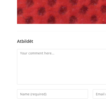
Atbildēt
Comment
Enter
Enter
your
your
name
email