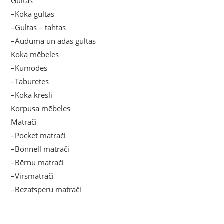
Gultas
–Koka gultas
–Gultas – tahtas
–Auduma un ādas gultas
Koka mēbeles
–Kumodes
–Taburetes
–Koka krēsli
Korpusa mēbeles
Matrači
–Pocket matrači
–Bonnell matrači
–Bērnu matrači
–Virsmatrači
–Bezatsperu matrači