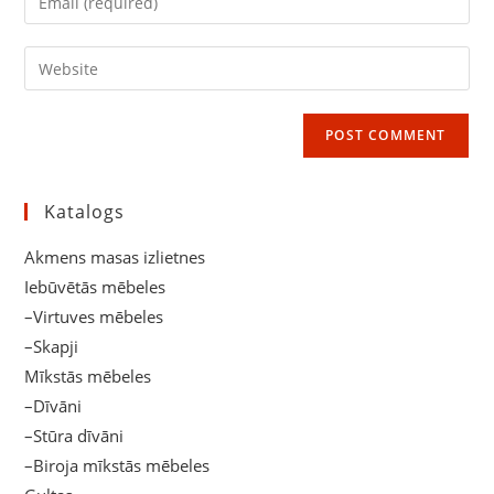
or
your
username
email
Enter
to
address
your
comment
to
website
comment
URL
(optional)
Katalogs
Akmens masas izlietnes
Iebūvētās mēbeles
–Virtuves mēbeles
–Skapji
Mīkstās mēbeles
–Dīvāni
–Stūra dīvāni
–Biroja mīkstās mēbeles