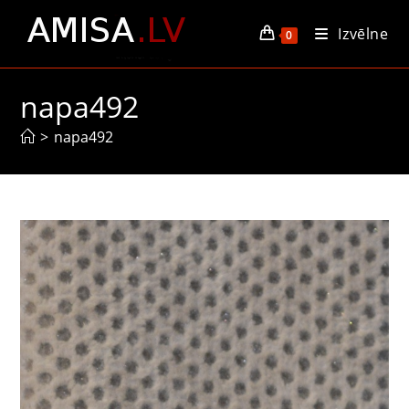
Skip
Izvēlne
to
0
content
napa492
>
napa492