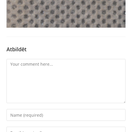
Atbildēt
Comment
Enter
your
name
Enter