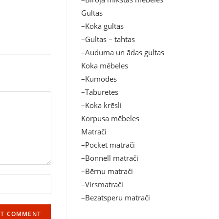
Gultas
–Koka gultas
–Gultas – tahtas
–Auduma un ādas gultas
Koka mēbeles
–Kumodes
–Taburetes
–Koka krēsli
Korpusa mēbeles
Matrači
–Pocket matrači
–Bonnell matrači
–Bērnu matrači
–Virsmatrači
–Bezatsperu matrači