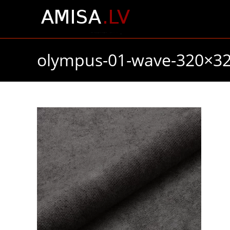
Skip
to
content
olympus-01-wave-320×3