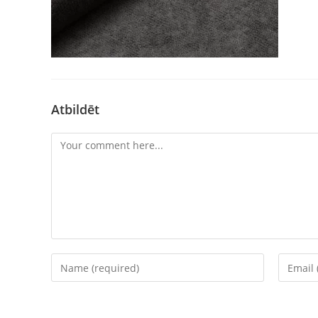
Atbildēt
Comment
Enter
Enter
your
your
name
email
or
address