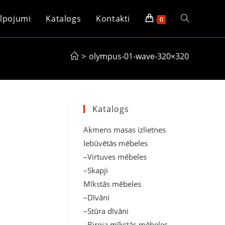
lpojumi
Katalogs
Kontakti
Toggle
0
website
>
olympus-01-wave-320×320
search
Katalogs
Akmens masas izlietnes
Iebūvētās mēbeles
–Virtuves mēbeles
–Skapji
Mīkstās mēbeles
–Dīvāni
–Stūra dīvāni
–Biroja mīkstās mēbeles