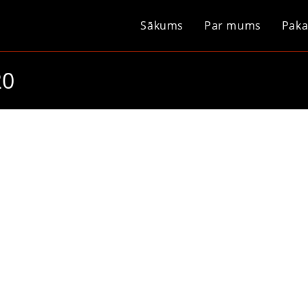
Sākums
Par mums
Paka
20