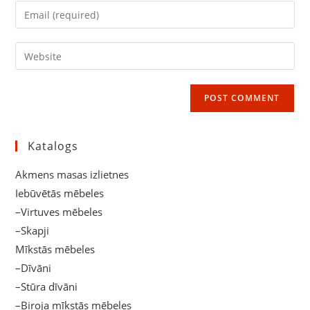
name
Enter
or
your
username
email
Enter
to
address
your
comment
to
website
comment
URL
(optional)
Katalogs
Akmens masas izlietnes
Iebūvētās mēbeles
–Virtuves mēbeles
–Skapji
Mīkstās mēbeles
–Dīvāni
–Stūra dīvāni
–Biroja mīkstās mēbeles