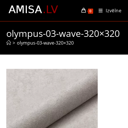
Skip
Izvēlne
to
0
content
olympus-03-wave-320×320
>
olympus-03-wave-320×320