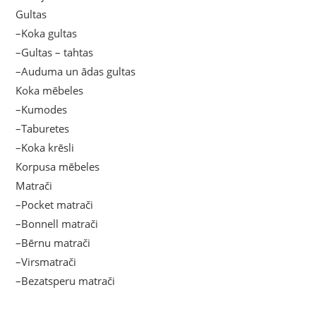
Gultas
–Koka gultas
–Gultas – tahtas
–Auduma un ādas gultas
Koka mēbeles
–Kumodes
–Taburetes
–Koka krēsli
Korpusa mēbeles
Matrači
–Pocket matrači
–Bonnell matrači
–Bērnu matrači
–Virsmatrači
–Bezatsperu matrači