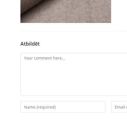
Atbildēt
Comment
Enter
Enter
your
your
name
email
or
address