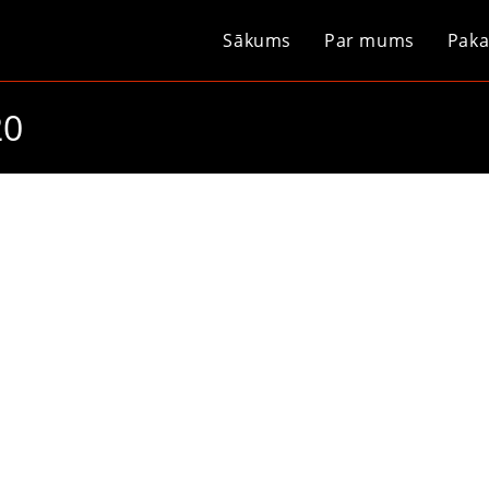
Sākums
Par mums
Paka
20