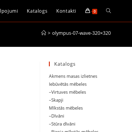
lpojumi
Katalogs
Kontakti
Toggle
0
website
>
olympus-07-wave-320×320
search
Katalogs
Akmens masas izlietnes
Iebūvētās mēbeles
–Virtuves mēbeles
–Skapji
Mīkstās mēbeles
–Dīvāni
–Stūra dīvāni
–Biroja mīkstās mēbeles