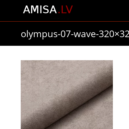
Skip
to
content
olympus-07-wave-320×3