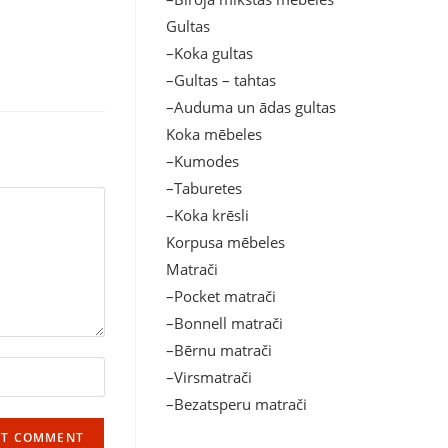
Gultas
–Koka gultas
–Gultas – tahtas
–Auduma un ādas gultas
Koka mēbeles
–Kumodes
–Taburetes
–Koka krēsli
Korpusa mēbeles
Matrači
–Pocket matrači
–Bonnell matrači
–Bērnu matrači
–Virsmatrači
–Bezatsperu matrači