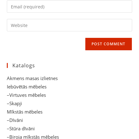
name
Enter
or
your
username
email
Enter
to
address
your
comment
to
website
comment
URL
(optional)
Katalogs
Akmens masas izlietnes
Iebūvētās mēbeles
–Virtuves mēbeles
–Skapji
Mīkstās mēbeles
–Dīvāni
–Stūra dīvāni
–Biroja mīkstās mēbeles