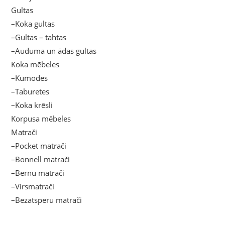
Gultas
–Koka gultas
–Gultas – tahtas
–Auduma un ādas gultas
Koka mēbeles
–Kumodes
–Taburetes
–Koka krēsli
Korpusa mēbeles
Matrači
–Pocket matrači
–Bonnell matrači
–Bērnu matrači
–Virsmatrači
–Bezatsperu matrači