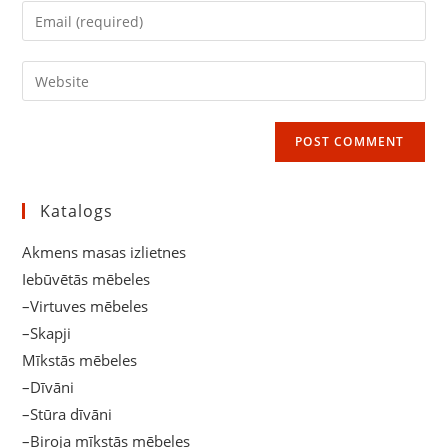
name
Enter
or
your
username
email
Enter
to
address
your
comment
to
website
comment
URL
(optional)
Katalogs
Akmens masas izlietnes
Iebūvētās mēbeles
–Virtuves mēbeles
–Skapji
Mīkstās mēbeles
–Dīvāni
–Stūra dīvāni
–Biroja mīkstās mēbeles