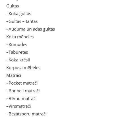
Gultas
–Koka gultas
–Gultas – tahtas
–Auduma un ādas gultas
Koka mēbeles
–Kumodes
–Taburetes
–Koka krēsli
Korpusa mēbeles
Matrači
–Pocket matrači
–Bonnell matrači
–Bērnu matrači
–Virsmatrači
–Bezatsperu matrači