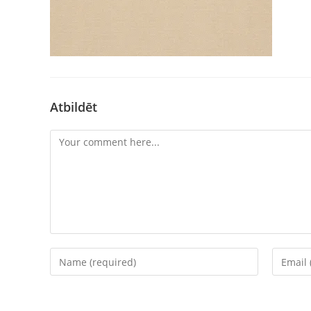
Atbildēt
Comment
Enter
Enter
your
your
name
email
or
address