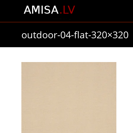
Skip
to
content
outdoor-04-flat-320×320