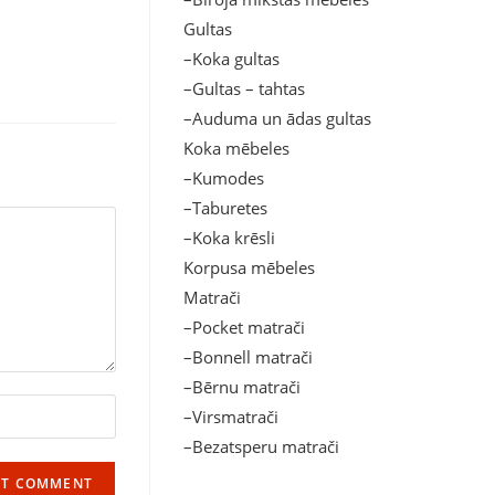
Gultas
–Koka gultas
–Gultas – tahtas
–Auduma un ādas gultas
Koka mēbeles
–Kumodes
–Taburetes
–Koka krēsli
Korpusa mēbeles
Matrači
–Pocket matrači
–Bonnell matrači
–Bērnu matrači
–Virsmatrači
–Bezatsperu matrači