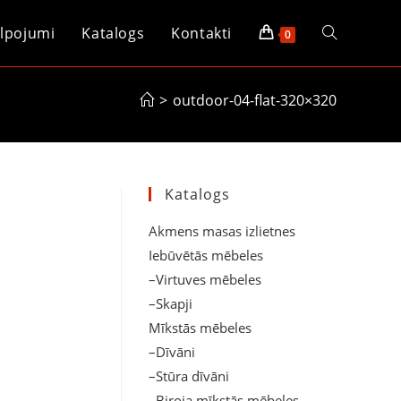
lpojumi
Katalogs
Kontakti
Toggle
0
website
>
outdoor-04-flat-320×320
search
Katalogs
Akmens masas izlietnes
Iebūvētās mēbeles
–Virtuves mēbeles
–Skapji
Mīkstās mēbeles
–Dīvāni
–Stūra dīvāni
–Biroja mīkstās mēbeles