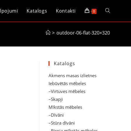
lpojumi
Katalogs
Kontakti
Toggle
0
website
>
outdoor-06-flat-320×320
search
Katalogs
Akmens masas izlietnes
Iebūvētās mēbeles
–Virtuves mēbeles
–Skapji
Mīkstās mēbeles
–Dīvāni
–Stūra dīvāni
–Biroja mīkstās mēbeles