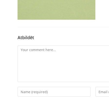
Atbildēt
Comment
Enter
Enter
your
your
name
email
or
address