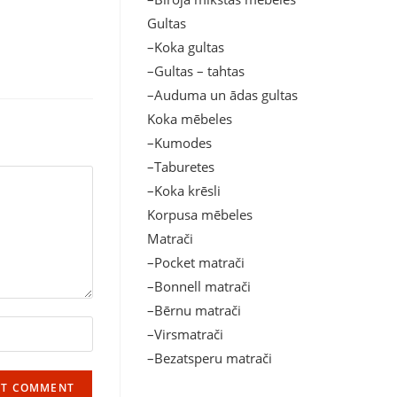
Gultas
–Koka gultas
–Gultas – tahtas
–Auduma un ādas gultas
Koka mēbeles
–Kumodes
–Taburetes
–Koka krēsli
Korpusa mēbeles
Matrači
–Pocket matrači
–Bonnell matrači
–Bērnu matrači
–Virsmatrači
–Bezatsperu matrači