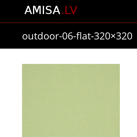
Skip
to
content
outdoor-06-flat-320×320