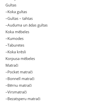
Gultas
–Koka gultas
–Gultas – tahtas
–Auduma un ādas gultas
Koka mēbeles
–Kumodes
–Taburetes
–Koka krēsli
Korpusa mēbeles
Matrači
–Pocket matrači
–Bonnell matrači
–Bērnu matrači
–Virsmatrači
–Bezatsperu matrači