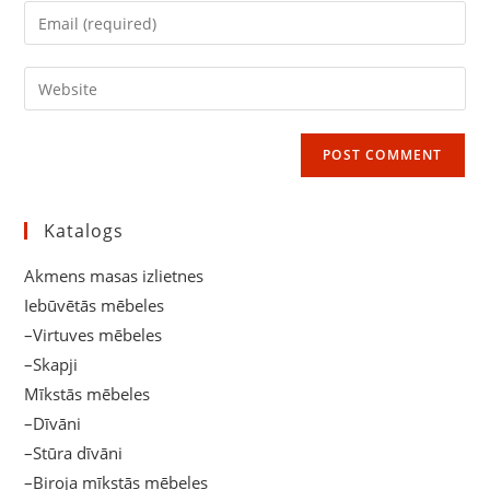
name
Enter
or
your
username
email
Enter
to
address
your
comment
to
website
comment
URL
(optional)
Katalogs
Akmens masas izlietnes
Iebūvētās mēbeles
–Virtuves mēbeles
–Skapji
Mīkstās mēbeles
–Dīvāni
–Stūra dīvāni
–Biroja mīkstās mēbeles