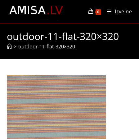
Skip
Izvēlne
to
0
content
outdoor-11-flat-320×320
>
outdoor-11-flat-320×320