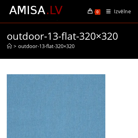
Skip
Izvēlne
to
0
content
outdoor-13-flat-320×320
>
outdoor-13-flat-320×320