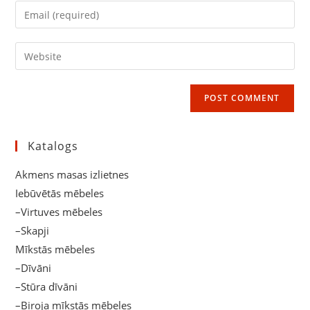
name
Enter
or
your
username
email
Enter
to
address
your
comment
to
website
comment
URL
(optional)
Katalogs
Akmens masas izlietnes
Iebūvētās mēbeles
–Virtuves mēbeles
–Skapji
Mīkstās mēbeles
–Dīvāni
–Stūra dīvāni
–Biroja mīkstās mēbeles