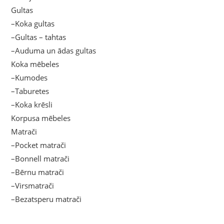
Gultas
–Koka gultas
–Gultas – tahtas
–Auduma un ādas gultas
Koka mēbeles
–Kumodes
–Taburetes
–Koka krēsli
Korpusa mēbeles
Matrači
–Pocket matrači
–Bonnell matrači
–Bērnu matrači
–Virsmatrači
–Bezatsperu matrači