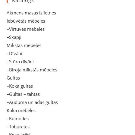
Katalogs
Akmens masas izlietnes
Iebūvētās mēbeles
–Virtuves mēbeles
–Skapji
Mīkstās mēbeles
–Dīvāni
–Stūra dīvāni
–Biroja mīkstās mēbeles
Gultas
–Koka gultas
–Gultas – tahtas
–Auduma un ādas gultas
Koka mēbeles
–Kumodes
–Taburetes
–Koka krēsli