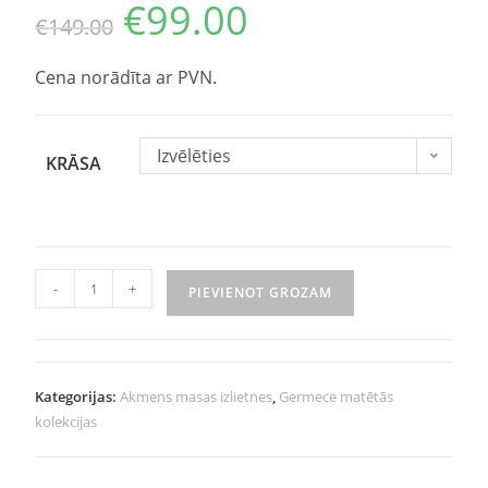
€
99.00
€
149.00
Cena norādīta ar PVN.
Izvēlēties
KRĀSA
-
+
PIEVIENOT GROZAM
Kategorijas:
Akmens masas izlietnes
,
Germece matētās
kolekcijas