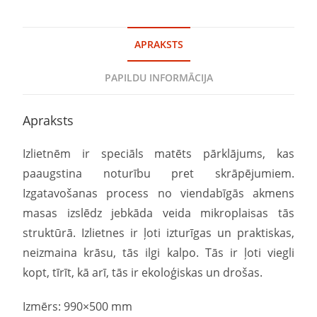
APRAKSTS
PAPILDU INFORMĀCIJA
Apraksts
Izlietnēm ir speciāls matēts pārklājums, kas
paaugstina noturību pret skrāpējumiem.
Izgatavošanas process no viendabīgās akmens
masas izslēdz jebkāda veida mikroplaisas tās
struktūrā. Izlietnes ir ļoti izturīgas un praktiskas,
neizmaina krāsu, tās ilgi kalpo. Tās ir ļoti viegli
kopt, tīrīt, kā arī, tās ir ekoloģiskas un drošas.
Izmērs: 990×500 mm