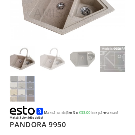
Maksā pa daļām 3 x
€
33.00
bez pārmaksas!
PANDORA 9950