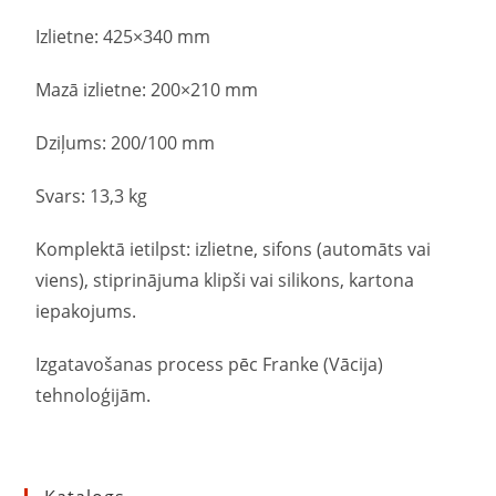
Izlietne: 425×340 mm
Mazā izlietne: 200×210 mm
Dziļums: 200/100 mm
Svars: 13,3 kg
Komplektā ietilpst: izlietne, sifons (automāts vai
viens), stiprinājuma klipši vai silikons, kartona
iepakojums.
Izgatavošanas process pēc Franke (Vācija)
tehnoloģijām.