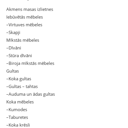
Akmens masas izlietnes
Iebūvētās mēbeles
–Virtuves mēbeles
–Skapji
Mīkstās mēbeles
–Dīvāni
–Stūra dīvāni
–Biroja mīkstās mēbeles
Gultas
–Koka gultas
–Gultas – tahtas
–Auduma un ādas gultas
Koka mēbeles
–Kumodes
–Taburetes
–Koka krēsli