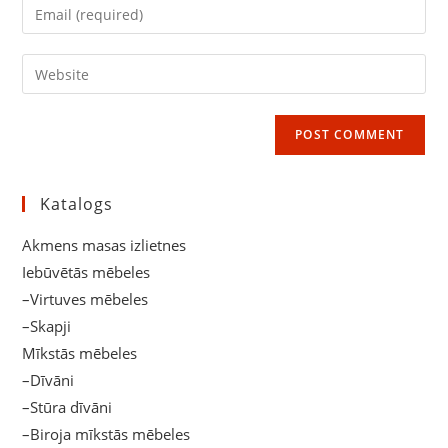
Enter
or
your
username
email
Enter
to
address
your
comment
to
website
comment
URL
(optional)
Katalogs
Akmens masas izlietnes
Iebūvētās mēbeles
–Virtuves mēbeles
–Skapji
Mīkstās mēbeles
–Dīvāni
–Stūra dīvāni
–Biroja mīkstās mēbeles