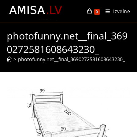
Skip
Izvēlne
to
0
content
photofunny.net__final_369
0272581608643230_
>
photofunny.net__final_3690272581608643230_