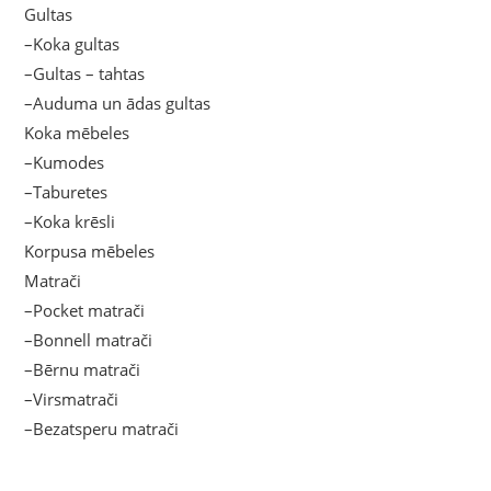
Gultas
–Koka gultas
–Gultas – tahtas
–Auduma un ādas gultas
Koka mēbeles
–Kumodes
–Taburetes
–Koka krēsli
Korpusa mēbeles
Matrači
–Pocket matrači
–Bonnell matrači
–Bērnu matrači
–Virsmatrači
–Bezatsperu matrači