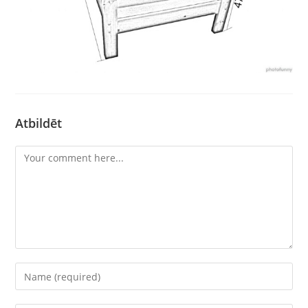
Atbildēt
Comment
Enter
your
name