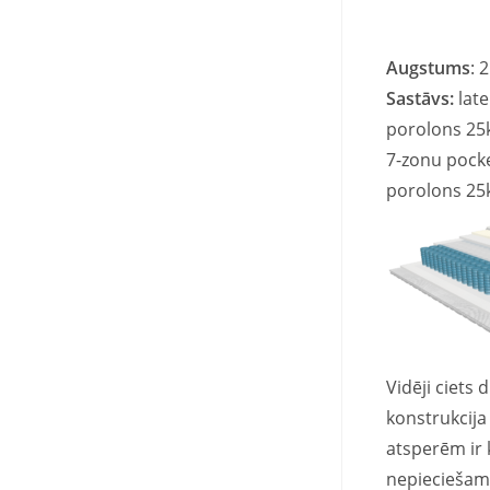
Augstums
:
Sastāvs:
lat
porolons 25
7-zonu pock
porolons 25
Vidēji ciets
konstrukcija
atsperēm ir 
nepieciešams