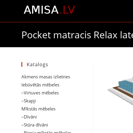
Pocket matracis Relax lat
Katalogs
Akmens masas izlietnes
Iebūvētās mēbeles
–Virtuves mēbeles
–Skapji
Mīkstās mēbeles
–Dīvāni
–Stūra dīvāni
–Biroja mīkstās mēbeles