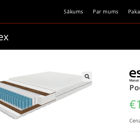
Sākums
Par mums
Paka
ex
Po
€
Cena