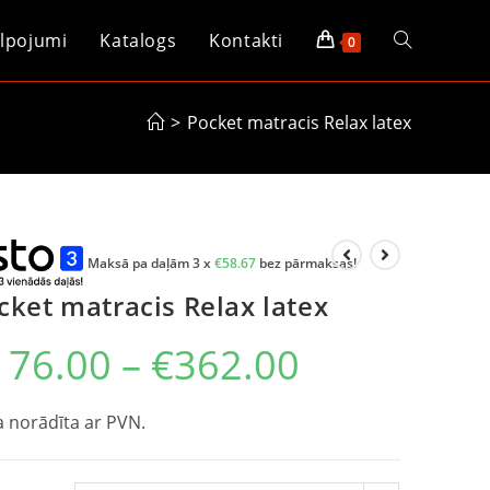
lpojumi
Katalogs
Kontakti
0
>
Pocket matracis Relax latex
Maksā pa daļām 3 x
€
58.67
bez pārmaksas!
cket matracis Relax latex
176.00
–
€
362.00
 norādīta ar PVN.