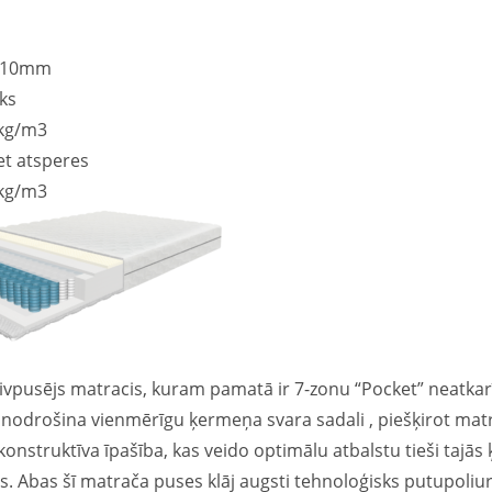
 210mm
eks
kg/m3
et atsperes
kg/m3
 divpusējs matracis, kuram pamatā ir 7-zonu “Pocket” neatka
 nodrošina vienmērīgu ķermeņa svara sadali , piešķirot matr
konstruktīva īpašība, kas veido optimālu atbalstu tieši tajās
. Abas šī matrača puses klāj augsti tehnoloģisks putupoliur