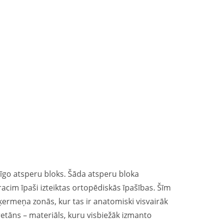
rīgo atsperu bloks. Šāda atsperu bloka
acim īpaši izteiktas ortopēdiskās īpašības. Šīm
 ķermeņa zonās, kur tas ir anatomiski visvairāk
etāns – materiāls, kuru visbiežāk izmanto