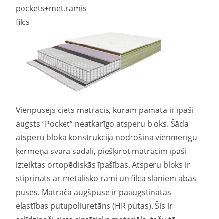
pockets+met.rāmis
filcs
Vienpusējs ciets matracis, kuram pamatā ir īpaši
augsts “Pocket” neatkarīgo atsperu bloks. Šāda
atsperu bloka konstrukcija nodrošina vienmērīgu
ķermeņa svara sadali, piešķirot matracim īpaši
izteiktas ortopēdiskās īpašības. Atsperu bloks ir
stiprināts ar metālisko rāmi un filca slāņiem abās
pusēs. Matrača augšpusē ir paaugstinātās
elastības putupoliuretāns (HR putas). Šis ir