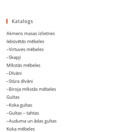
Katalogs
Akmens masas izlietnes
Iebūvētās mēbeles
–Virtuves mēbeles
–Skapji
Mīkstās mēbeles
–Dīvāni
–Stūra dīvāni
–Biroja mīkstās mēbeles
Gultas
–Koka gultas
–Gultas – tahtas
–Auduma un ādas gultas
Koka mēbeles