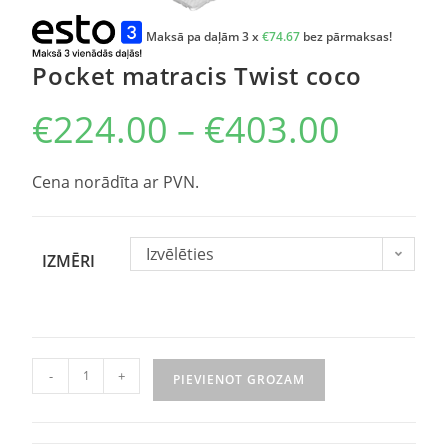
Maksā pa daļām 3 x
€
74.67
bez pārmaksas!
Pocket matracis Twist coco
€
224.00
–
€
403.00
Cena norādīta ar PVN.
Izvēlēties
IZMĒRI
-
+
PIEVIENOT GROZAM