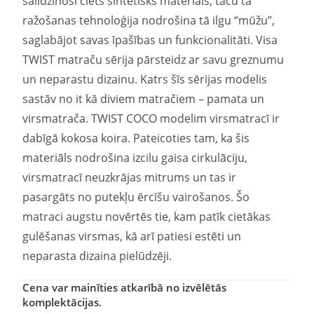
salīdzinoši ciets sintētisks materiāls, taču tā
ražošanas tehnoloģija nodrošina tā ilgu “mūžu”,
saglabājot savas īpašības un funkcionalitāti. Visa
TWIST matraču sērija pārsteidz ar savu greznumu
un neparastu dizainu. Katrs šīs sērijas modelis
sastāv no it kā diviem matračiem – pamata un
virsmatrača. TWIST COCO modelim virsmatracī ir
dabīgā kokosa koira. Pateicoties tam, ka šis
materiāls nodrošina izcilu gaisa cirkulāciju,
virsmatracī neuzkrājas mitrums un tas ir
pasargāts no putekļu ērcīšu vairošanos. Šo
matraci augstu novērtēs tie, kam patīk cietākas
gulēšanas virsmas, kā arī patiesi estēti un
neparasta dizaina pielūdzēji.
Cena var mainīties atkarībā no izvēlētās
komplektācijas.