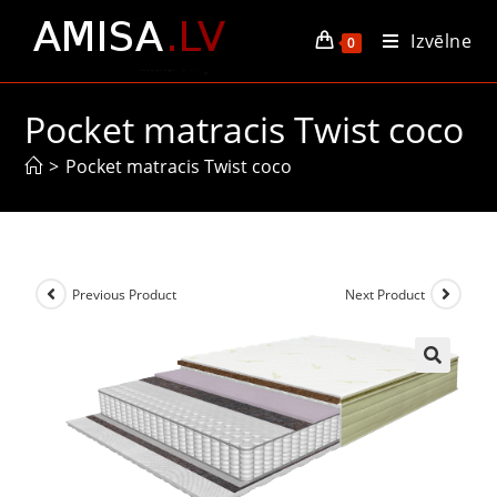
Izvēlne
0
Pocket matracis Twist coco
>
Pocket matracis Twist coco
Previous Product
Next Product