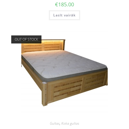
€
185.00
Lasīt vairāk
OUT OF STOCK
Gultas
,
Koka gultas