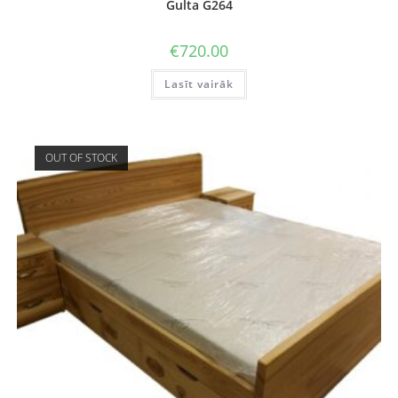
Gulta G264
€
720.00
Lasīt vairāk
OUT OF STOCK