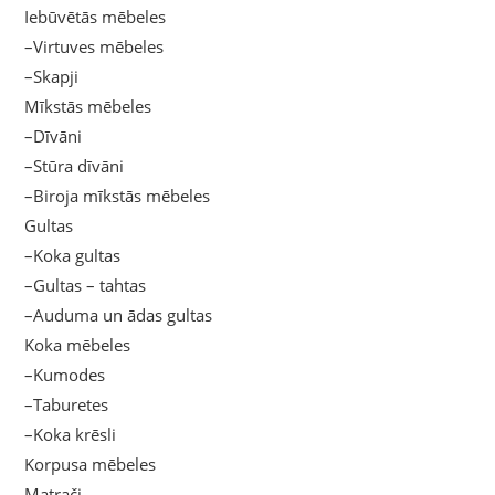
Iebūvētās mēbeles
–Virtuves mēbeles
–Skapji
Mīkstās mēbeles
–Dīvāni
–Stūra dīvāni
–Biroja mīkstās mēbeles
Gultas
–Koka gultas
–Gultas – tahtas
–Auduma un ādas gultas
Koka mēbeles
–Kumodes
–Taburetes
–Koka krēsli
Korpusa mēbeles
Matrači