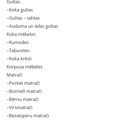
Gultas
–Koka gultas
–Gultas – tahtas
–Auduma un ādas gultas
Koka mēbeles
–Kumodes
–Taburetes
–Koka krēsli
Korpusa mēbeles
Matrači
–Pocket matrači
–Bonnell matrači
–Bērnu matrači
–Virsmatrači
–Bezatsperu matrači