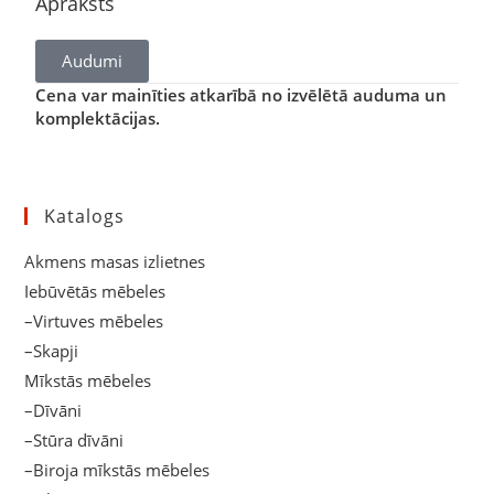
Apraksts
Audumi
Cena var mainīties atkarībā no izvēlētā auduma un
komplektācijas.
Katalogs
Akmens masas izlietnes
Iebūvētās mēbeles
–Virtuves mēbeles
–Skapji
Mīkstās mēbeles
–Dīvāni
–Stūra dīvāni
–Biroja mīkstās mēbeles