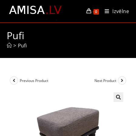
Izvēlne
0
Pufi
>
Pufi
Previous Product
Next Product