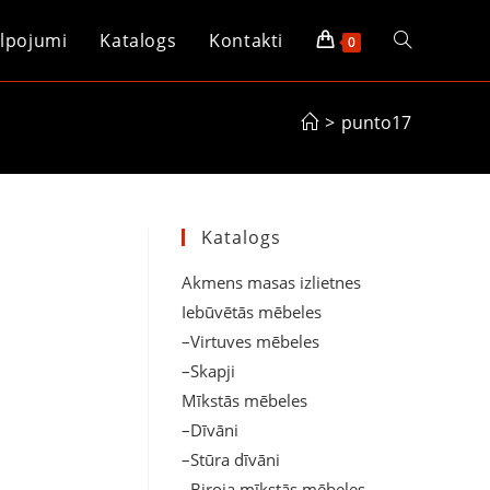
lpojumi
Katalogs
Kontakti
Toggle
0
website
>
punto17
search
Katalogs
Akmens masas izlietnes
Iebūvētās mēbeles
–Virtuves mēbeles
–Skapji
Mīkstās mēbeles
–Dīvāni
–Stūra dīvāni
–Biroja mīkstās mēbeles