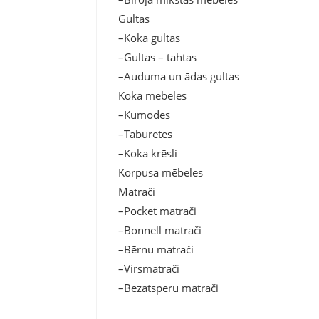
Gultas
–Koka gultas
–Gultas – tahtas
–Auduma un ādas gultas
Koka mēbeles
–Kumodes
–Taburetes
–Koka krēsli
Korpusa mēbeles
Matrači
–Pocket matrači
–Bonnell matrači
–Bērnu matrači
–Virsmatrači
–Bezatsperu matrači