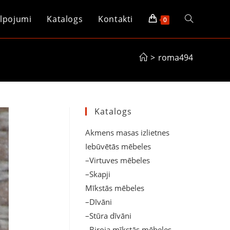
lpojumi
Katalogs
Kontakti
Toggle
0
website
>
roma494
search
Katalogs
Akmens masas izlietnes
Iebūvētās mēbeles
–Virtuves mēbeles
–Skapji
Mīkstās mēbeles
–Dīvāni
–Stūra dīvāni
–Biroja mīkstās mēbeles