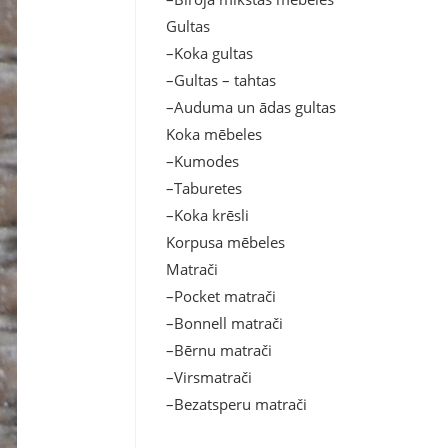
Gultas
–Koka gultas
–Gultas – tahtas
–Auduma un ādas gultas
Koka mēbeles
–Kumodes
–Taburetes
–Koka krēsli
Korpusa mēbeles
Matrači
–Pocket matrači
–Bonnell matrači
–Bērnu matrači
–Virsmatrači
–Bezatsperu matrači