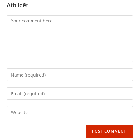
Atbildēt
Comment
Enter
your
name
Enter
or
your
username
email
Enter
to
address
your
comment
to
website
comment
URL