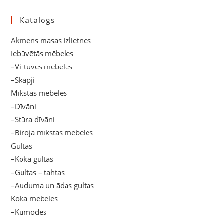
(optional)
Katalogs
Akmens masas izlietnes
Iebūvētās mēbeles
–Virtuves mēbeles
–Skapji
Mīkstās mēbeles
–Dīvāni
–Stūra dīvāni
–Biroja mīkstās mēbeles
Gultas
–Koka gultas
–Gultas – tahtas
–Auduma un ādas gultas
Koka mēbeles
–Kumodes