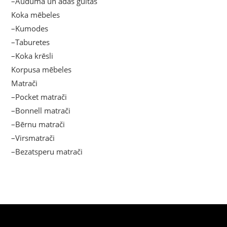
–Auduma un ādas gultas
Koka mēbeles
–Kumodes
–Taburetes
–Koka krēsli
Korpusa mēbeles
Matrači
–Pocket matrači
–Bonnell matrači
–Bērnu matrači
–Virsmatrači
–Bezatsperu matrači