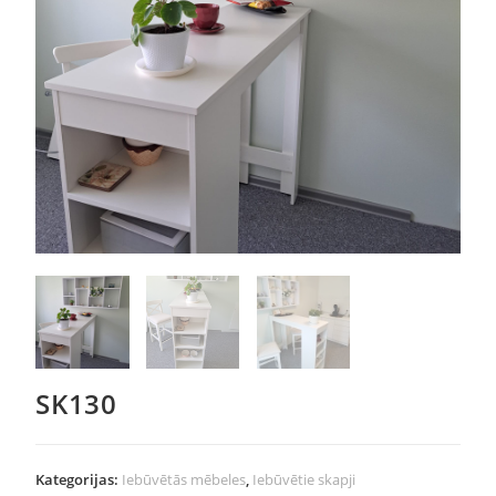
SK130
Kategorijas:
Iebūvētās mēbeles
,
Iebūvētie skapji