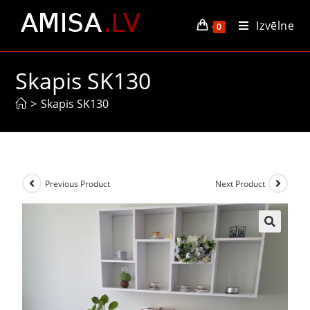
Izvēlne
0
Skapis SK130
>
Skapis SK130
Previous Product
Next Product