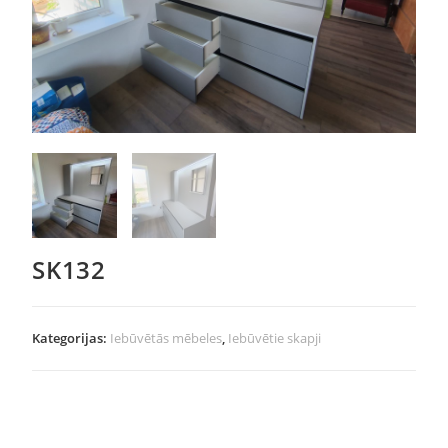
SK132
Kategorijas:
Iebūvētās mēbeles
,
Iebūvētie skapji