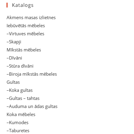
Katalogs
Akmens masas izlietnes
Iebūvētās mēbeles
–Virtuves mēbeles
–Skapji
Mīkstās mēbeles
–Dīvāni
–Stūra dīvāni
–Biroja mīkstās mēbeles
Gultas
–Koka gultas
–Gultas – tahtas
–Auduma un ādas gultas
Koka mēbeles
–Kumodes
–Taburetes