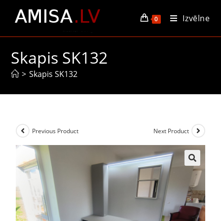
Izvēlne
0
Skapis SK132
>
Skapis SK132
Previous Product
Next Product