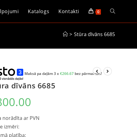
lpojumi
Katalogs
Kontakti
0
>
Stūra dīvāns 6685
Maksā pa daļām 3 x
€
266.67
bez pārmaksas!
ūra dīvāns 6685
800.00
 norādīta ar PVN
ie izmēri:
mā platība: