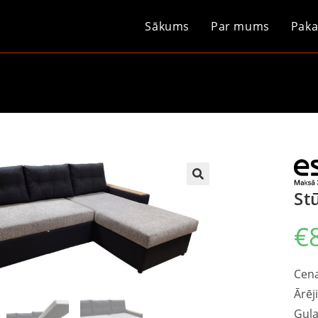
Sākums
Par mums
Paka
St
€
Cena
Ārēj
Guļa