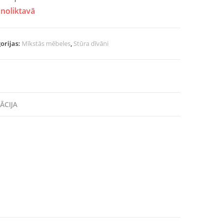
noliktavā
orijas:
Mīkstās mēbeles
,
Stūra dīvāni
ĀCIJA