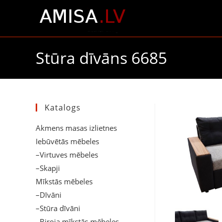
Stūra dīvāns 6685
Katalogs
Akmens masas izlietnes
Iebūvētās mēbeles
–Virtuves mēbeles
–Skapji
Mīkstās mēbeles
–Dīvāni
–Stūra dīvāni
–Biroja mīkstās mēbeles