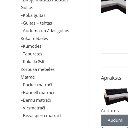
Gultas
–Koka gultas
–Gultas – tahtas
–Auduma un ādas gultas
Koka mēbeles
–Kumodes
–Taburetes
–Koka krēsli
Korpusa mēbeles
Matrači
Apraksts
–Pocket matrači
–Bonnell matrači
–Bērnu matrači
–Virsmatrači
Audums:
–Bezatsperu matrači
Audumi