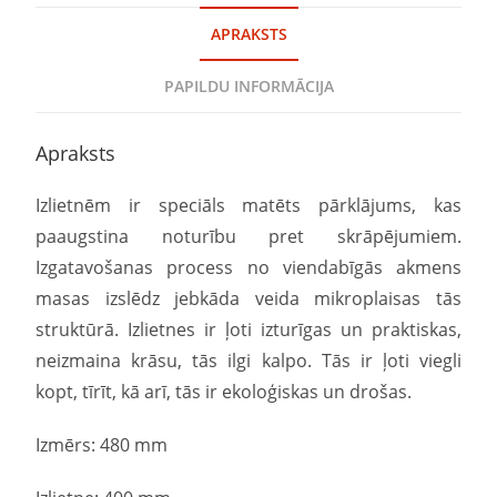
APRAKSTS
PAPILDU INFORMĀCIJA
Apraksts
Izlietnēm ir speciāls matēts pārklājums, kas
paaugstina noturību pret skrāpējumiem.
Izgatavošanas process no viendabīgās akmens
masas izslēdz jebkāda veida mikroplaisas tās
struktūrā. Izlietnes ir ļoti izturīgas un praktiskas,
neizmaina krāsu, tās ilgi kalpo. Tās ir ļoti viegli
kopt, tīrīt, kā arī, tās ir ekoloģiskas un drošas.
Izmērs: 480 mm