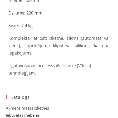
Izlietne: 400 mm
Dziļums: 220 mm
Svars: 7,4 kg
Komplektā ietilpst: izlietne, sifons (automāts vai
viens), stiprinājuma klipši vai silikons, kartona
iepakojums
Izgatavošanas process pēc Franke (Vācija)
tehnoloģijām.
Katalogs
Akmens masas izlietnes
Iebūvētās mēbeles