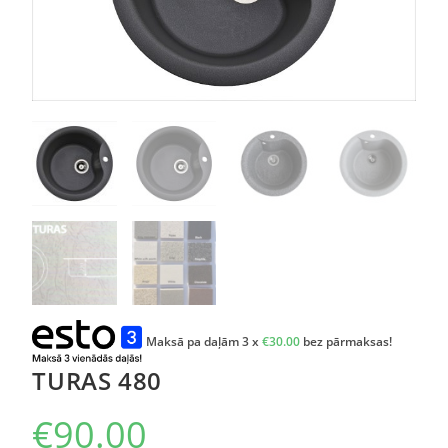
Maksā pa daļām 3 x
€
30.00
bez pārmaksas!
TURAS 480
€
90.00