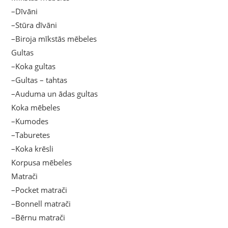
–Dīvāni
–Stūra dīvāni
–Biroja mīkstās mēbeles
Gultas
–Koka gultas
–Gultas – tahtas
–Auduma un ādas gultas
Koka mēbeles
–Kumodes
–Taburetes
–Koka krēsli
Korpusa mēbeles
Matrači
–Pocket matrači
–Bonnell matrači
–Bērnu matrači