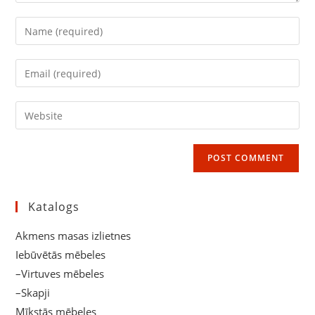
Enter
your
name
Enter
or
your
username
email
Enter
to
address
your
comment
to
website
comment
URL
(optional)
Katalogs
Akmens masas izlietnes
Iebūvētās mēbeles
–Virtuves mēbeles
–Skapji
Mīkstās mēbeles