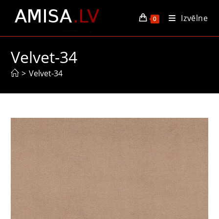
Skip
Izvēlne
to
0
content
Velvet-34
>
Velvet-34