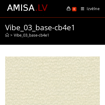
Skip
Izvēlne
to
0
content
Vibe_03_base-cb4e1
>
Vibe_03_base-cb4e1