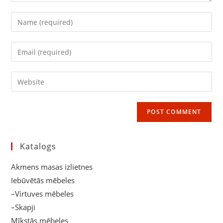
Enter
your
name
Enter
or
your
username
email
Enter
to
address
your
comment
to
website
comment
URL
(optional)
Katalogs
Akmens masas izlietnes
Iebūvētās mēbeles
–Virtuves mēbeles
–Skapji
Mīkstās mēbeles