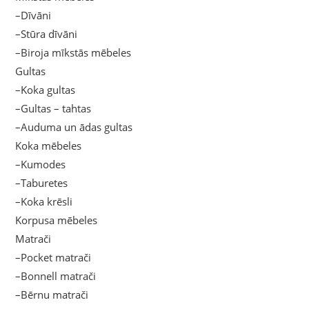
–Dīvāni
–Stūra dīvāni
–Biroja mīkstās mēbeles
Gultas
–Koka gultas
–Gultas – tahtas
–Auduma un ādas gultas
Koka mēbeles
–Kumodes
–Taburetes
–Koka krēsli
Korpusa mēbeles
Matrači
–Pocket matrači
–Bonnell matrači
–Bērnu matrači