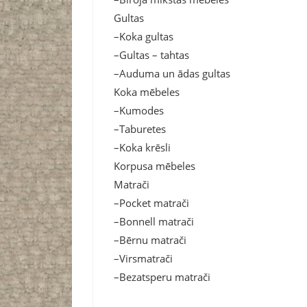
Gultas
–Koka gultas
–Gultas – tahtas
–Auduma un ādas gultas
Koka mēbeles
–Kumodes
–Taburetes
–Koka krēsli
Korpusa mēbeles
Matrači
–Pocket matrači
–Bonnell matrači
–Bērnu matrači
–Virsmatrači
–Bezatsperu matrači