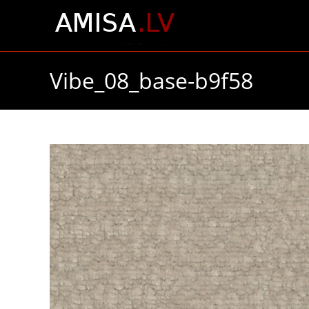
Skip
to
content
Vibe_08_base-b9f58