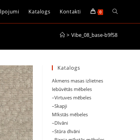
lpojumi
Katalogs
Kontakti
Toggle
0
website
>
Vibe_08_base-b9f58
search
Katalogs
Akmens masas izlietnes
Iebūvētās mēbeles
–Virtuves mēbeles
–Skapji
Mīkstās mēbeles
–Dīvāni
–Stūra dīvāni
–Biroja mīkstās mēbeles