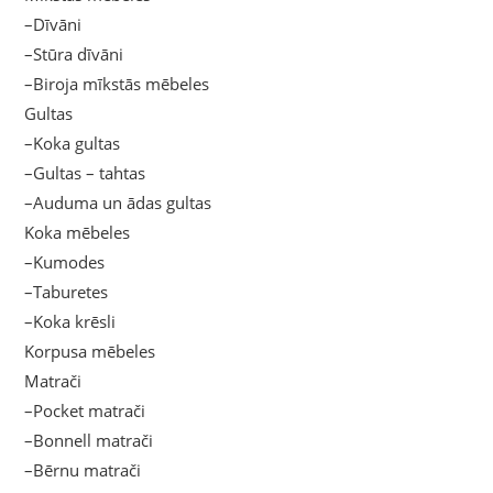
–Dīvāni
–Stūra dīvāni
–Biroja mīkstās mēbeles
Gultas
–Koka gultas
–Gultas – tahtas
–Auduma un ādas gultas
Koka mēbeles
–Kumodes
–Taburetes
–Koka krēsli
Korpusa mēbeles
Matrači
–Pocket matrači
–Bonnell matrači
–Bērnu matrači