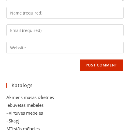
Enter
your
name
Enter
or
your
username
email
Enter
to
address
your
comment
to
website
comment
URL
(optional)
Katalogs
Akmens masas izlietnes
Iebūvētās mēbeles
–Virtuves mēbeles
–Skapji
Mīkstās mēbeles