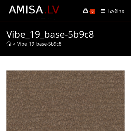
Skip
Izvēlne
to
0
content
Vibe_19_base-5b9c8
>
Vibe_19_base-5b9c8