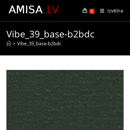
Skip
Izvēlne
to
0
content
Vibe_39_base-b2bdc
>
Vibe_39_base-b2bdc