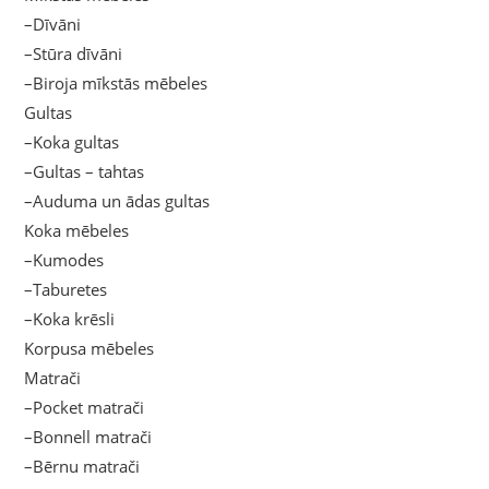
–Dīvāni
–Stūra dīvāni
–Biroja mīkstās mēbeles
Gultas
–Koka gultas
–Gultas – tahtas
–Auduma un ādas gultas
Koka mēbeles
–Kumodes
–Taburetes
–Koka krēsli
Korpusa mēbeles
Matrači
–Pocket matrači
–Bonnell matrači
–Bērnu matrači