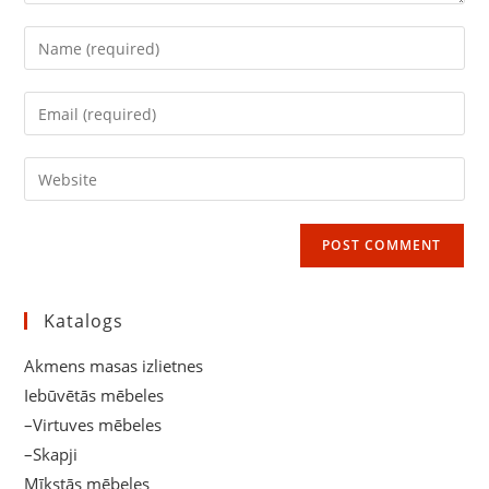
Enter
your
name
Enter
or
your
username
email
Enter
to
address
your
comment
to
website
comment
URL
(optional)
Katalogs
Akmens masas izlietnes
Iebūvētās mēbeles
–Virtuves mēbeles
–Skapji
Mīkstās mēbeles