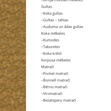
Gultas
–Koka gultas
–Gultas – tahtas
–Auduma un ādas gultas
Koka mēbeles
–Kumodes
–Taburetes
–Koka krēsli
Korpusa mēbeles
Matrači
–Pocket matrači
–Bonnell matrači
–Bērnu matrači
–Virsmatrači
–Bezatsperu matrači