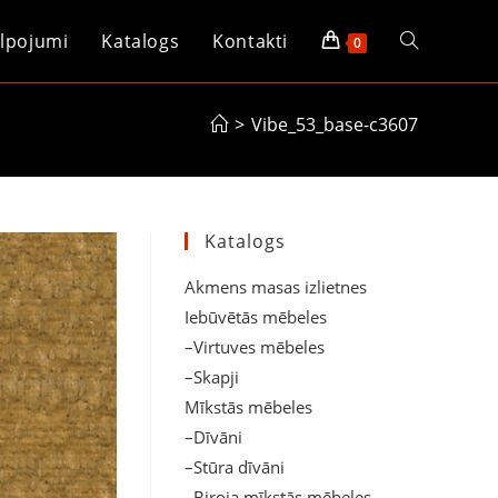
lpojumi
Katalogs
Kontakti
Toggle
0
website
>
Vibe_53_base-c3607
search
Katalogs
Akmens masas izlietnes
Iebūvētās mēbeles
–Virtuves mēbeles
–Skapji
Mīkstās mēbeles
–Dīvāni
–Stūra dīvāni
–Biroja mīkstās mēbeles