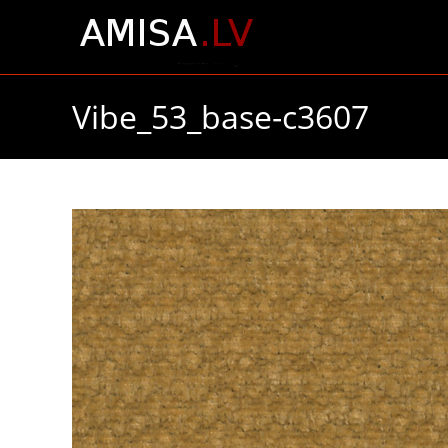
Skip
to
content
Vibe_53_base-c3607