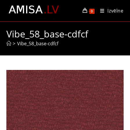
Skip
Izvēlne
to
0
content
Vibe_58_base-cdfcf
>
Vibe_58_base-cdfcf