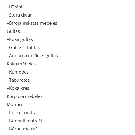
–Dīvāni
–Stūra dīvāni
–Biroja mīkstās mēbeles
Gultas
–Koka gultas
–Gultas – tahtas
–Auduma un ādas gultas
Koka mēbeles
–Kumodes
–Taburetes
–Koka krēsli
Korpusa mēbeles
Matrači
–Pocket matrači
–Bonnell matrači
–Bērnu matrači