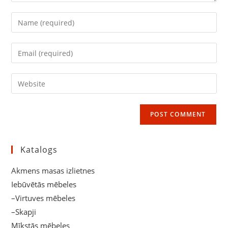
Enter
your
name
Enter
or
your
username
email
Enter
to
address
your
comment
to
website
comment
URL
(optional)
Katalogs
Akmens masas izlietnes
Iebūvētās mēbeles
–Virtuves mēbeles
–Skapji
Mīkstās mēbeles