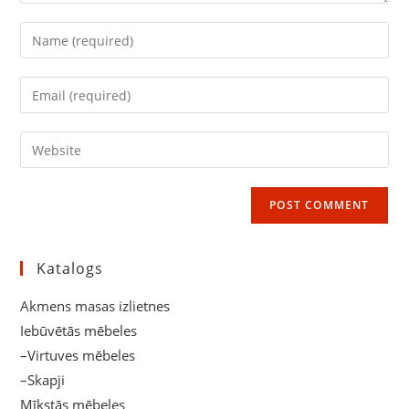
Enter
your
name
Enter
or
your
username
email
Enter
to
address
your
comment
to
website
comment
URL
(optional)
Katalogs
Akmens masas izlietnes
Iebūvētās mēbeles
–Virtuves mēbeles
–Skapji
Mīkstās mēbeles