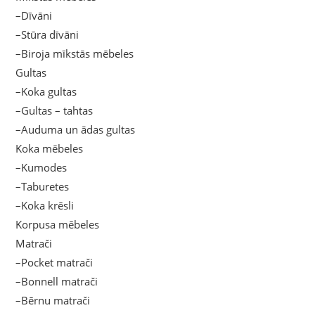
–Dīvāni
–Stūra dīvāni
–Biroja mīkstās mēbeles
Gultas
–Koka gultas
–Gultas – tahtas
–Auduma un ādas gultas
Koka mēbeles
–Kumodes
–Taburetes
–Koka krēsli
Korpusa mēbeles
Matrači
–Pocket matrači
–Bonnell matrači
–Bērnu matrači