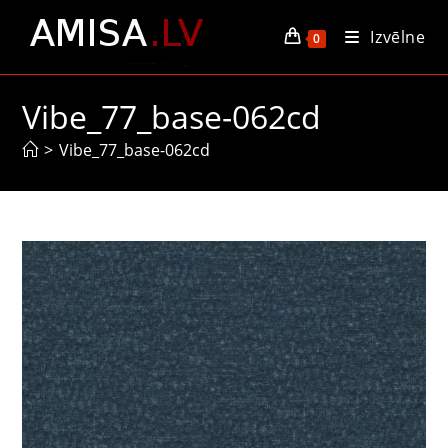
Skip
Izvēlne
to
0
content
Vibe_77_base-062cd
>
Vibe_77_base-062cd