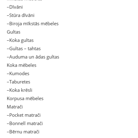
–Dīvāni
–Stūra dīvāni
–Biroja mīkstās mēbeles
Gultas
–Koka gultas
–Gultas – tahtas
–Auduma un ādas gultas
Koka mēbeles
–Kumodes
–Taburetes
–Koka krēsli
Korpusa mēbeles
Matrači
–Pocket matrači
–Bonnell matrači
–Bērnu matrači