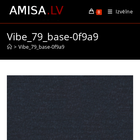
Skip
Izvēlne
to
0
content
Vibe_79_base-0f9a9
>
Vibe_79_base-0f9a9