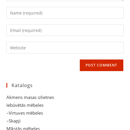
Enter
your
name
Enter
or
your
username
email
Enter
to
address
your
comment
to
website
comment
URL
(optional)
Katalogs
Akmens masas izlietnes
Iebūvētās mēbeles
–Virtuves mēbeles
–Skapji
Mīkstās mēbeles