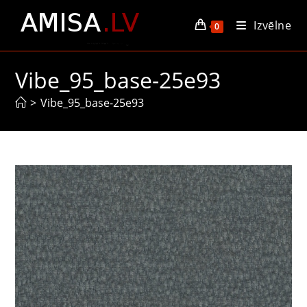
Skip
Izvēlne
to
0
content
Vibe_95_base-25e93
>
Vibe_95_base-25e93