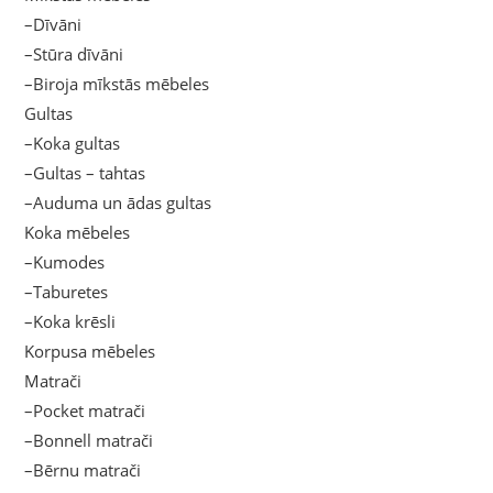
–Dīvāni
–Stūra dīvāni
–Biroja mīkstās mēbeles
Gultas
–Koka gultas
–Gultas – tahtas
–Auduma un ādas gultas
Koka mēbeles
–Kumodes
–Taburetes
–Koka krēsli
Korpusa mēbeles
Matrači
–Pocket matrači
–Bonnell matrači
–Bērnu matrači