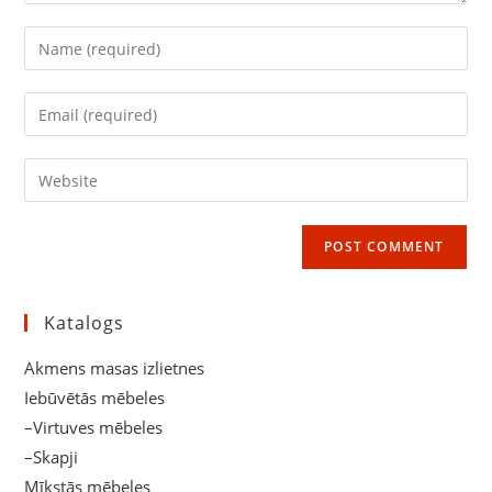
Enter
your
name
Enter
or
your
username
email
Enter
to
address
your
comment
to
website
comment
URL
(optional)
Katalogs
Akmens masas izlietnes
Iebūvētās mēbeles
–Virtuves mēbeles
–Skapji
Mīkstās mēbeles