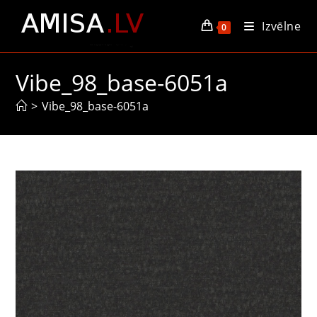
Skip
Izvēlne
to
0
content
Vibe_98_base-6051a
>
Vibe_98_base-6051a