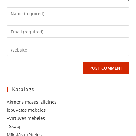
Enter
your
name
Enter
or
your
username
email
Enter
to
address
your
comment
to
website
comment
URL
(optional)
Katalogs
Akmens masas izlietnes
Iebūvētās mēbeles
–Virtuves mēbeles
–Skapji
Mīkstās mēbeles